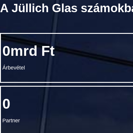
A Jüllich Glas számokb
0
Árbevétel
0
Partner