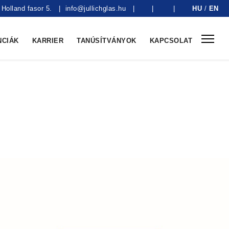
Holland fasor 5.
|
info@jullichglas.hu
|
|
|
HU
/
EN
NCIÁK
KARRIER
TANÚSÍTVÁNYOK
KAPCSOLAT