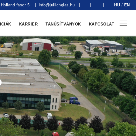
Holland fasor 5.
|
info@jullichglas.hu
|
|
|
HU
/
EN
NCIÁK
KARRIER
TANÚSÍTVÁNYOK
KAPCSOLAT
Ó