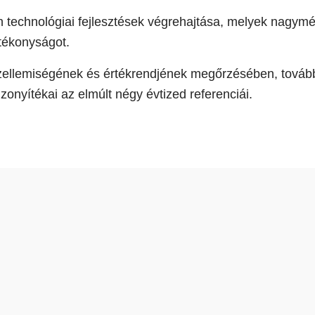
n technológiai fejlesztések végrehajtása, melyek nagymé
atékonyságot.
szellemiségének és értékrendjének megőrzésében, tovább
zonyítékai az elmúlt négy évtized referenciái.