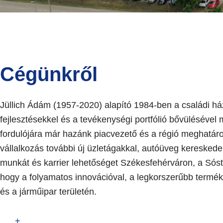
Cégünkről
Jüllich Ádám (1957-2020) alapító 1984-ben a családi h
fejlesztésekkel és a tevékenységi portfólió bővüléséve
fordulójára már hazánk piacvezető és a régió meghatároz
vállalkozás további új üzletágakkal, autóüveg keresked
munkát és karrier lehetőséget Székesfehérváron, a Sóstó 
hogy a folyamatos innovációval, a legkorszerűbb terméke
és a járműipar területén.
+