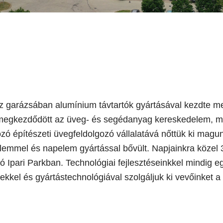
áz garázsában alumínium távtartók gyártásával kezdte 
l megkezdődött az üveg- és segédanyag kereskedelem, ma
ó építészeti üvegfeldolgozó vállalatává nőttük ki magun
elemmel és napelem gyártással bővült. Napjainkra közel
Ipari Parkban. Technológiai fejlesztéseinkkel mindig egy
kkel és gyártástechnológiával szolgáljuk ki vevőinket a 