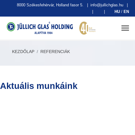
8000 Székesfehérvár, Holland fasor 5.
|
info@jullichglas.hu
|
|
|
HU
/
EN
KEZDŐLAP
REFERENCIÁK
Aktuális munkáink
DÜRER