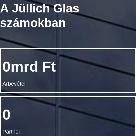
A Jüllich Glas
számokban
0
Árbevétel
0
Partner