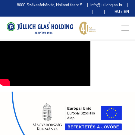
8000 Székesfehérvár, Holland fasor 5.
|
info@jullichglas.hu
|
|
|
HU
/
EN