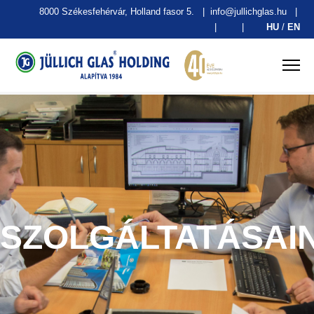
8000 Székesfehérvár, Holland fasor 5.
|
info@jullichglas.hu
|
|
|
HU
/
EN
SZOLGÁLTATÁSAI