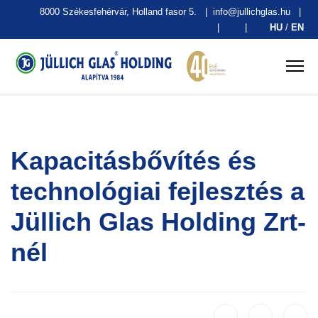
8000 Székesfehérvár, Holland fasor 5.
|
info@jullichglas.hu
|
|
|
HU
/
EN
Kapacitásbővítés és
technológiai fejlesztés a
Jüllich Glas Holding Zrt-
nél