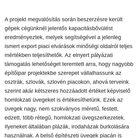
A projekt megvalósítás során beszerzésre került
gépek cégünknél jelentős kapacitásbővülést
eredményeztek, melyek segítségével a jelenleg
ismert export piaci elvárások minőségi oldalról teljes
mértékben teljesíthetők. Az elnyert pályázati
támogatás lehetőséget teremtett arra, hogy nagyobb
építőipar projektekbe szerepet vállalhassunk az
osztrák, szlovák, szlovén piacokon, ahová terveink
szerint akár kétszeres hozzáadott értéket képviselő
homlokzati üvegeket is értékesíthetünk. Ezek az
üvegek nagy, nem szokványos méretű, festett,
edzett, több rétegű, homlokzati üvegszerkezetek.
Ilyeneket általában plázák, irodaházak burkolására
használnak. A belső építészeti üvegek piacán is