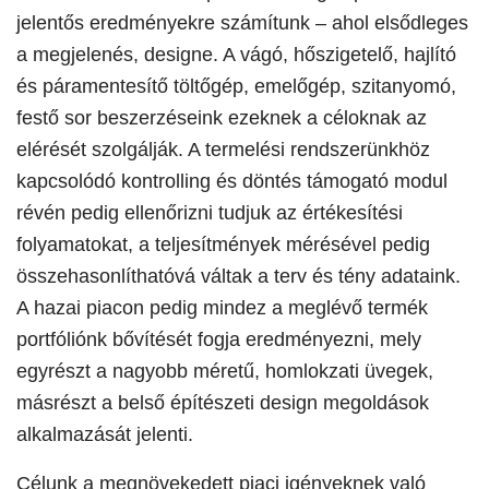
jelentős eredményekre számítunk – ahol elsődleges
a megjelenés, designe. A vágó, hőszigetelő, hajlító
és páramentesítő töltőgép, emelőgép, szitanyomó,
festő sor beszerzéseink ezeknek a céloknak az
elérését szolgálják. A termelési rendszerünkhöz
kapcsolódó kontrolling és döntés támogató modul
révén pedig ellenőrizni tudjuk az értékesítési
folyamatokat, a teljesítmények mérésével pedig
összehasonlíthatóvá váltak a terv és tény adataink.
A hazai piacon pedig mindez a meglévő termék
portfóliónk bővítését fogja eredményezni, mely
egyrészt a nagyobb méretű, homlokzati üvegek,
másrészt a belső építészeti design megoldások
alkalmazását jelenti.
Célunk a megnövekedett piaci igényeknek való