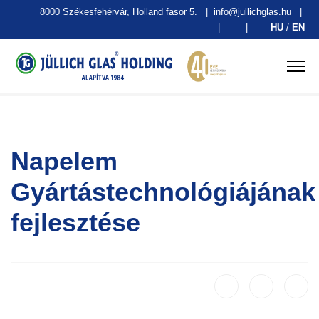
8000 Székesfehérvár, Holland fasor 5.
|
info@jullichglas.hu
|
|
|
HU
/
EN
Napelem
Gyártástechnológiájának
fejlesztése