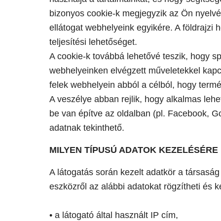
bizonyos cookie-k megjegyzik az Ön nyelvét 
ellátogat webhelyeink egyikére. A földrajz
teljesítési lehetőséget.
A cookie-k továbbá lehetővé teszik, hogy sp
webhelyeinken elvégzett műveletekkel kapcs
felek webhelyein abból a célból, hogy term
A veszélye abban rejlik, hogy alkalmas lehe
be van építve az oldalban (pl. Facebook, Goo
adatnak tekinthető.
MILYEN TÍPUSÚ ADATOK KEZELÉSÉRE
A látogatás során kezelt adatkör a társaság
eszközről az alábbi adatokat rögzítheti és k
• a látogató által használt IP cím,