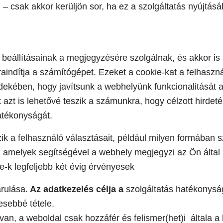
– csak akkor kerüljön sor, ha ez a szolgáltatás nyújtás
 beállításainak a megjegyzésére szolgálnak, és akkor is
raindítja a számítógépet. Ezeket a cookie-kat a felhas
rdekében, hogy javítsunk a webhelyünk funkcionalitását 
zt is lehetővé teszik a számunkra, hogy célzott hirdet
atékonyságát.
k a felhasználó választásait, például milyen formában sz
tik, amelyek segítségével a webhely megjegyzi az Ön álta
e-k legfeljebb két évig érvényesek
rulása.
Az adatkezelés célja a
szolgáltatás hatékonysá
sebbé tétele.
an, a weboldal csak hozzáfér és felismer(het)i általa a 