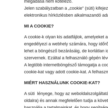
megadása nem kötelező.
Jelen szabályzatban a „cookie” (süti) kife
elektronikus hírközlésben alkalmazandó ada
MI A COOKIE?
A cookie-k olyan kis adatfájlok, amelyeket
engedélyezi a webhely számára, hogy időről
lehet a böngésző bezárásáig, de korlátlan 
szervernek. Ezáltal a felhasználó gépén lé
A legtöbb internetböngésző támogatja a cook
cookie-kat vagy adott cookie-kat. A felhaszn
MIÉRT HASZNÁLUNK COOKIE-KAT?
A süti lényege, hogy az weboldalszolgáltat
oldalra) és annak megfelelően tudja a köve
használja a tartalmainkat, és hogy segítsé