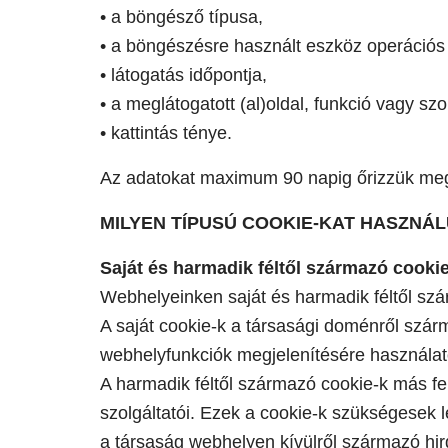
• a böngésző típusa,
• a böngészésre használt eszköz operációs r
• látogatás időpontja,
• a meglátogatott (al)oldal, funkció vagy szo
• kattintás ténye.
Az adatokat maximum 90 napig őrizzük meg 
MILYEN TÍPUSÚ COOKIE-KAT HASZNÁ
Saját és harmadik féltől származó cooki
Webhelyeinken saját és harmadik féltől szá
A saját cookie-k a társasági doménről szárm
webhelyfunkciók megjelenítésére használat
A harmadik féltől származó cookie-k más fel
szolgáltatói. Ezek a cookie-k szükségesek 
a társaság webhelyen kívülről származó hi