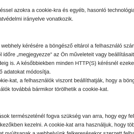
jezéssel azokra a cookie-kra és egyéb, hasonló technoló
tvédelmi irányelve vonatkozik.
 a webhely kérésére a böngésző eltárol a felhasználó s
 időre „megjegyezze” az Ön műveleteit vagy beállításait
ideig is. A későbbiekben minden HTTP(S) kérésnél ezeket
vő adatokat módosítja.
ie-kat, a felhasználók viszont beállíthatják, hogy a bö
álók továbbá bármikor törölhetik a cookie-kat.
ások természeténél fogva szükség van arra, hogy egy felh
tkezőkben kezelni. A cookie-kat arra használjuk, hogy t
get nyújtsanak a webhelyünk felkeresésekor szerzett felh