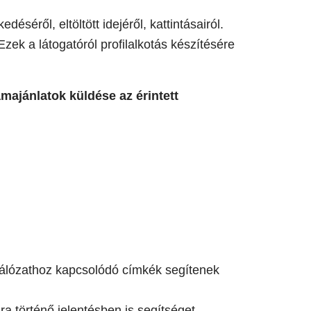
éséről, eltöltött idejéről, kattintásairól.
zek a látogatóról profilalkotás készítésére
majánlatok küldése az érintett
i hálózathoz kapcsolódó címkék segítenek
a történő jelentésben is segítséget