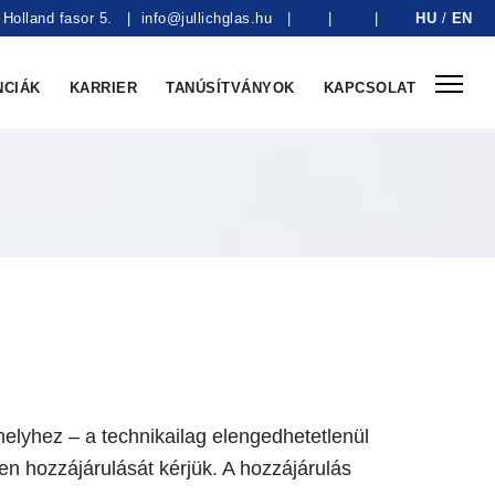
Holland fasor 5.
|
info@jullichglas.hu
|
|
|
HU
/
EN
NCIÁK
KARRIER
TANÚSÍTVÁNYOK
KAPCSOLAT
amelyhez – a technikailag elengedhetetlenül
ően hozzájárulását kérjük. A hozzájárulás