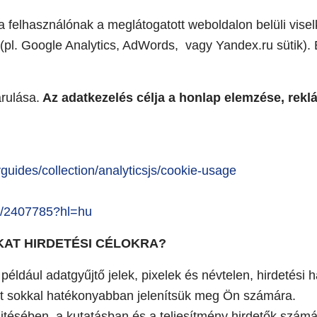
 felhasználónak a meglátogatott weboldalon belüli viselked
pl. Google Analytics, AdWords, vagy Yandex.ru sütik). E
rulása.
Az adatkezelés célja a honlap elemzése, reklá
guides/collection/analyticsjs/cookie-usage
r/2407785?hl=hu
KAT HIRDETÉSI CÉLOKRA?
t például adatgyűjtő jelek, pixelek és névtelen, hirdetés
et sokkal hatékonyabban jelenítsük meg Ön számára.
jtésében, a kutatásban és a teljesítmény hirdetők számár