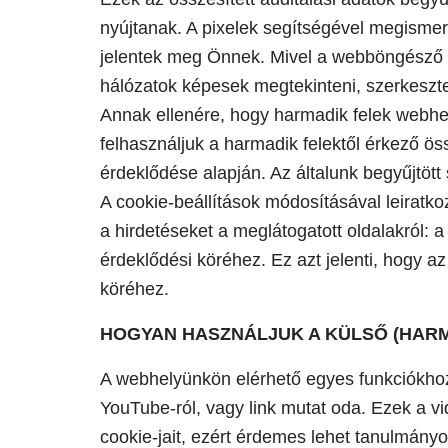
nyújtanak. A pixelek segítségével megismerh
jelentek meg Önnek. Mivel a webböngésző a h
hálózatok képesek megtekinteni, szerkeszten
Annak ellenére, hogy harmadik felek webhe
felhasználjuk a harmadik felektől érkező ö
érdeklődése alapján. Az általunk begyűjtöt
A cookie-beállítások módosításával leiratkoz
a hirdetéseket a meglátogatott oldalakról: 
érdeklődési köréhez. Ez azt jelenti, hogy a
köréhez.
HOGYAN HASZNÁLJUK A KÜLSŐ (HARM
A webhelyünkön elérhető egyes funkciókhoz 
YouTube-ról, vagy link mutat oda. Ezek a vi
cookie-jait, ezért érdemes lehet tanulmány