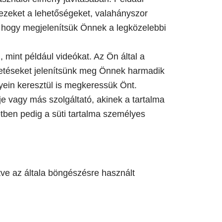
a ezeket a lehetőségeket, valahányszor
n, hogy megjelenítsük Önnek a legközelebbi
 mint például videókat. Az Ön által a
rdetéseket jelenítsünk meg Önnek harmadik
yein keresztül is megkeressük Önt.
je vagy más szolgáltató, akinek a tartalma
setben pedig a süti tartalma személyes
etve az általa böngészésre használt