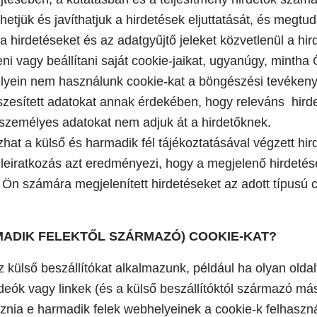
etjük és javíthatjuk a hirdetések eljuttatását, és megtu
irdetéseket és az adatgyűjtő jeleket közvetlenül a hirde
i vagy beállítani saját cookie-jaikat, ugyanúgy, mintha 
lyein nem használunk cookie-kat a böngészési tevékenys
sszesített adatokat annak érdekében, hogy releváns hir
t személyes adatokat nem adjuk át a hirdetőknek.
hat a külső és harmadik fél tájékoztatásával végzett hird
a leiratkozás azt eredményezi, hogy a megjelenő hirdeté
z Ön számára megjelenített hirdetéseket az adott típusú 
ADIK FELEKTŐL SZÁRMAZÓ) COOKIE-KAT?
külső beszállítókat alkalmazunk, például ha olyan oldal
deók vagy linkek (és a külső beszállítóktól származó más
oznia e harmadik felek webhelyeinek a cookie-k felhaszná