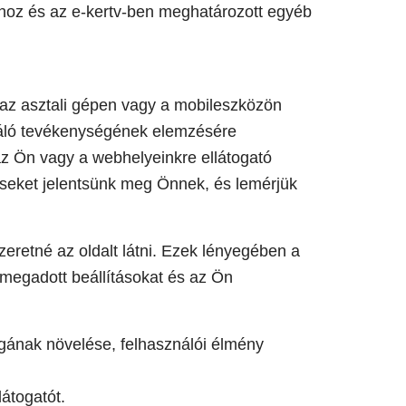
ához és az e-kertv-ben meghatározott egyéb
 az asztali gépen vagy a mobileszközön
ználó tevékenységének elemzésére
az Ön vagy a webhelyeinkre ellátogató
éseket jelentsünk meg Önnek, és lemérjük
eretné az oldalt látni. Ezek lényegében a
l megadott beállításokat és az Ön
gának növelése, felhasználói élmény
látogatót.