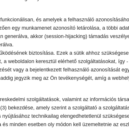
 funkcionálisan, és amelyek a felhasználó azonosításáh
emzően egy munkamenet azonosító letárolása, a többi adat
an generálva, akkor (session-hijacking) támadás veszélye
rálva.
működésének biztosítása. Ezek a sütik ahhoz szükséges
 a weboldalon keresztül elérhető szolgáltatásokat, így -
zését vagy a bejelentkezett felhasználó azonosítását eg
k addig jegyzik meg az Ön tevékenységét, amíg a webhe
reskedelmi szolgáltatások, valamint az információs társ
§ (3) bekezdése, amely szerint a szolgáltató a szolgáltatá
 nyújtásához technikailag elengedhetetlenül szükségesek
a és minden esetben oly módon kell üzemeltetnie az es