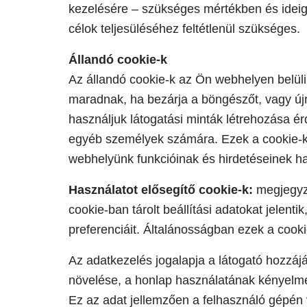
kezelésére – szükséges mértékben és ideig 
célok teljesüléséhez feltétlenül szükséges.
Állandó cookie-k
Az állandó cookie-k az Ön webhelyen belüli
maradnak, ha bezárja a böngészőt, vagy új
használjuk látogatási minták létrehozása é
egyéb személyek számára. Ezek a cookie-k a
webhelyünk funkcióinak és hirdetéseinek h
Használatot elősegítő cookie-k:
megjegyzi
cookie-ban tárolt beállítási adatokat jelen
preferenciáit. Általánosságban ezek a cooki
Az adatkezelés jogalapja a látogató hozzájá
növelése, a honlap használatának kényelme
Ez az adat jellemzően a felhasználó gépén v