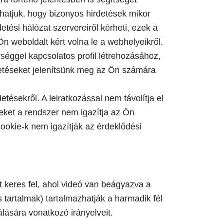
dhatjuk, hogy bizonyos hirdetések mikor
tési hálózat szervereiről kérheti, ezek a
Ön weboldalt kért volna le a webhelyeikről.
éggel kapcsolatos profil létrehozásához,
detéseket jelenítsünk meg az Ön számára
etésekről. A leiratkozással nem távolítja el
seket a rendszer nem igazítja az Ön
cookie-k nem igazítják az érdeklődési
t keres fel, ahol videó van beágyazva a
 tartalmak) tartalmazhatják a harmadik fél
lására vonatkozó irányelveit.