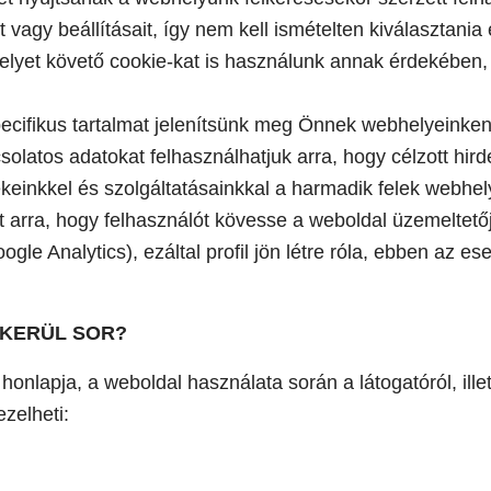
vagy beállításait, így nem kell ismételten kiválasztani
i helyet követő cookie-kat is használunk annak érdekébe
ecifikus tartalmat jelenítsünk meg Önnek webhelyeinken,
olatos adatokat felhasználhatjuk arra, hogy célzott hi
ékeinkkel és szolgáltatásainkkal a harmadik felek webhel
t arra, hogy felhasználót kövesse a weboldal üzemeltető
gle Analytics), ezáltal profil jön létre róla, ebben az e
 KERÜL SOR?
 honlapja, a weboldal használata során a látogatóról, ill
ezelheti: