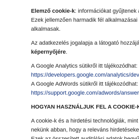
Elemző cookie-k
: információkat gyűjtenek a
Ezek jellemzően harmadik fél alkalmazásai (
alkalmasak.
Az adatkezelés jogalapja a látogató hozzájá
képernyőjére
.
A Google Analytics sütikről itt tájékozódhat:
https://developers.google.com/analytics/dev
A Google AdWords sütikről itt tájékozódhat:
https://support.google.com/adwords/answe
HOGYAN HASZNÁLJUK FEL A COOKIE-
A cookie-k és a hirdetési technológiák, min
nekünk abban, hogy a releváns hirdetések
Ezek az összesített auditálási adatok begyű