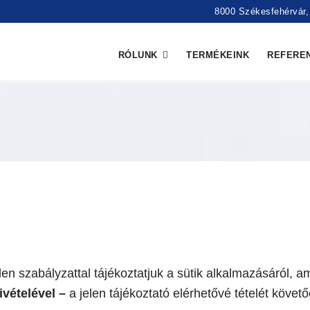
8000 Székesfehérvár, 
RÓLUNK
TERMÉKEINK
REFERE
len szabályzattal tájékoztatjuk a sütik alkalmazásáról, 
ivételével –
a jelen tájékoztató elérhetővé tételét követ