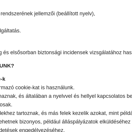
endszerének jellemzői (beállított nyelv),
lgáltatás.
és elsősorban biztonsági incidensek vizsgálatához has
LUNK?
e-k
rmazó cookie-kat is használunk.
aznak, és általában a nyelvvel és hellyel kapcsolatos beá
osak.
ekhez tartoznak, és más felek kezelik azokat, mint példá
lehetnek bizonyos, például álláspályázatok elküldéséhe
rdetések engedélyezéséhez.