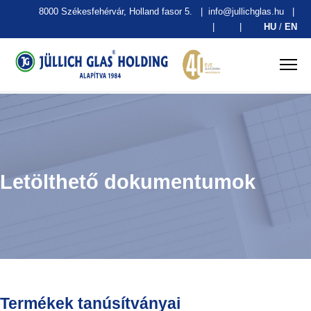
8000 Székesfehérvár, Holland fasor 5.
|
info@jullichglas.hu
|
|
|
HU
/
EN
Letölthető dokumentumok
Termékek tanúsítványai