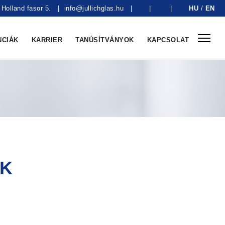
Holland fasor 5.
|
info@jullichglas.hu
|
|
|
HU
/
EN
NCIÁK
KARRIER
TANÚSÍTVÁNYOK
KAPCSOLAT
EK