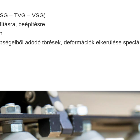
 (ESG – TVG – VSG)
ításra, beépítésre
n
önbségeiből adódó törések, deformációk elkerülése speci