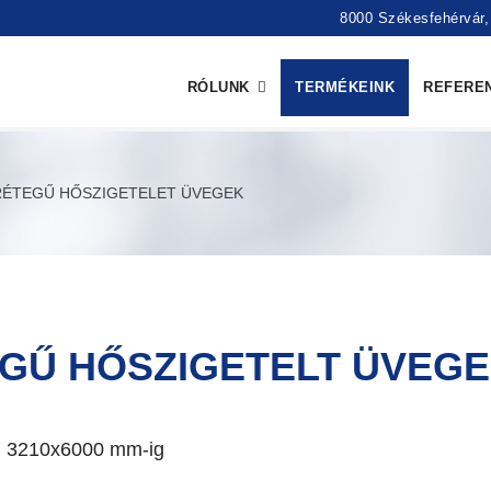
8000 Székesfehérvár, 
RÓLUNK
TERMÉKEINK
REFERE
RÉTEGŰ HŐSZIGETELET ÜVEGEK
EGŰ HŐSZIGETELT ÜVEG
en 3210x6000 mm-ig